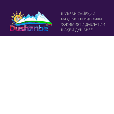
ШУЪБАИ САЙЁҲИИ
МАҚОМОТИ ИҶРОИЯИ
ҲОКИМИЯТИ ДАВЛАТИИ
ШАҲРИ ДУШАНБЕ
ТАМОС
Хиёбони Рӯдакӣ 42, Душанбе
(+992 37) 2231119
,
(+992 37) 231829
rushdi.sayohi@gmail.com
www.dushanbe-travel.tj