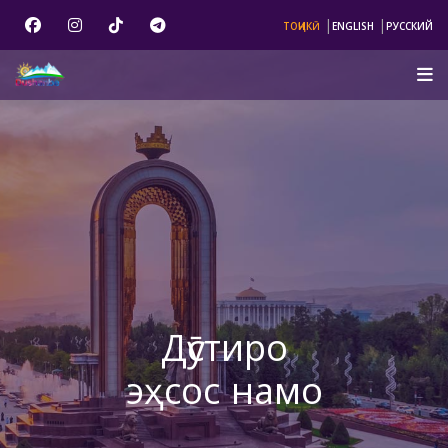
|
|
ТОҶИКӢ
ENGLISH
РУССКИЙ
Дӯстиро
эҳсос намо