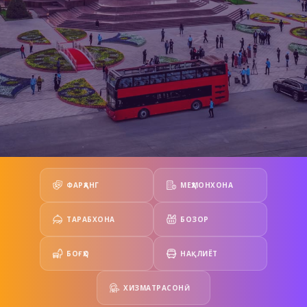
ФАРҲАНГ
МЕҲМОНХОНА
ТАРАБХОНА
БОЗОР
БОҒҲО
НАҚЛИЁТ
ХИЗМАТРАСОНӢ