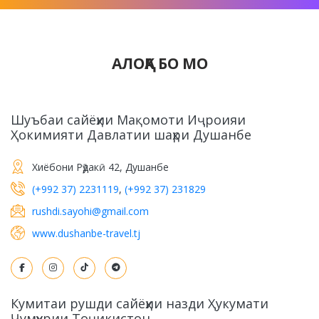
АЛОҚА БО МО
Шуъбаи сайёҳии Мақомоти Иҷроияи
Ҳокимияти Давлатии шаҳри Душанбе
Хиёбони Рӯдакӣ 42, Душанбе
(+992 37) 2231119
,
(+992 37) 231829
rushdi.sayohi@gmail.com
www.dushanbe-travel.tj
Кумитаи рушди сайёҳии назди Ҳукумати
Ҷумҳурии Тоҷикистон