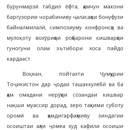
бурунмарзӣ табдил ёфта, ҳамчун макони
баргузории чорабиниву ҷаласаҳои бонуфузи
байналмилалӣ, симпозиуму конфронсҳо ва
мулоқоту вохӯриҳои роҳбарони кишварҳои
гуногуни олам эътибори хоса пайдо
кардааст.
Воқеан, пойтахти Ҷумҳурии
Тоҷикистон дар ҷодаи ташаккулёбӣ ва ба
ҳам омадани нерӯҳои созандаи кишвар
нақши муассир дорад, зеро таҳкими суботу
оромӣ ва ҳамдигарфаҳмиву зиндагии
осоиштаи аҳли ҷомеа худ кафили осоиши