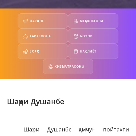
ФАРҲАНГ
МЕҲМОНХОНА
ТАРАБХОНА
БОЗОР
БОҒҲО
НАҚЛИЁТ
ХИЗМАТРАСОНӢ
Шаҳри Душанбе
Шаҳри Душанбе ҳамчун пойтахти