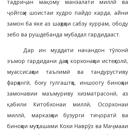
тадриҷан мақому манзалати миллӣ ва
ҷойгоҳи шоистаи худро пайдо карда, айни
замон ба яке аз шаҳрҳои сабзу хуррам, ободу
зебо ва рушдёбанда мубадал гардидааст.
Дар ин муддати начандон тӯлонӣ
эъмор гардидани даҳҳо корхонаҳои истеҳсолӣ,
муассисаҳои таълимӣ ва тандурустиву
фарҳангӣ, боғу гулгаштҳо, иншооту биноҳои
замонавии маъмуриву хизматрасонӣ, аз
қабили Китобхонаи миллӣ, Осорхонаи
миллӣ, марказҳои бузурги тиҷоратӣ ва
биноҳои муҳташами Кохи Наврӯз ва Маҷмааи