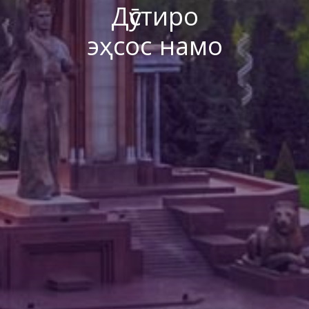
Дӯстиро
эҳсос намо