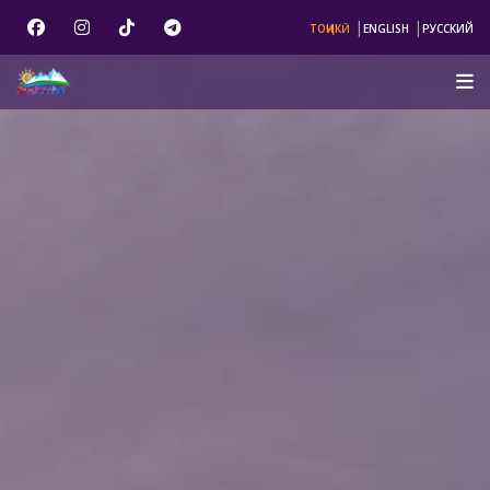
|
|
ТОҶИКӢ
ENGLISH
РУССКИЙ