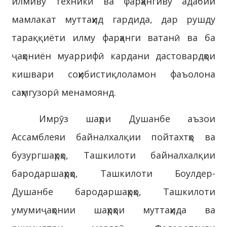
илмиву техникӣ ва фарҳангиву адабии
мамлакат муттаҳид гардида, дар рушду
тараққиёти илму фарҳанги ватанӣ ва ба
ҷаҳониён муаррифӣ кардани дастовардҳои
кишвари соҳибистиқлоламон фаъолона
саҳмгузорӣ менамоянд.
Имрӯз шаҳри Душанбе аъзои
Ассамблеяи байналхалқии пойтахтҳо ва
бузургшаҳрҳо, Ташкилоти байналхалқии
бародаршаҳрҳо, Ташкилоти Боулдер-
Душанбе бародаршаҳрҳо, Ташкилоти
умумиҷаҳонии шаҳрҳои муттаҳида ва