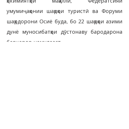
ҳокимиятҳои маҳаллӣ, Федератсияи
умумиҷаҳонии шаҳрҳои туристӣ ва Форуми
шаҳрдорони Осиё буда, бо 22 шаҳрҳои азими
дунё муносибатҳои дӯстонаву бародарона
барқарор намудааст.
Шаҳри Душанбе ҳамчунин дар соҳаҳои
тиҷорату иқтисод, илму техника ва фарҳанг
бо як қатор шаҳрҳои ҷаҳон, аз ҷумла Москваи
Федератсияи Русия, Пекин, Ханҷоу, Чэндуи
Ҷумҳурии Мардумии Чин ва Тошканди
Ҷумҳурии Узбекистон ҳамкориҳои судманд
дорад.