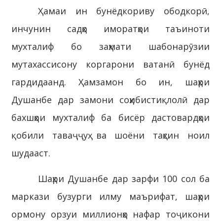
Ҳамаи ин бунёдкориву ободкорӣ,
инчунин садҳо иморатҳои таъиноти
мухталиф бо заҳмати шабонарӯзии
мутахассисону коргарони ватанӣ бунёд
гардидаанд. Ҳамзамон бо ин, шаҳри
Душанбе дар замони соҳибистиқлолӣ дар
бахшҳои мухталиф ба бисёр дастовардҳои
қобили таваҷҷуҳ ва шоёни таҳсин ноил
шудааст.
Шаҳри Душанбе дар зарфи 100 сол ба
маркази бузурги илму маърифат, шаҳри
ормону орзуи миллионҳо нафар тоҷикони