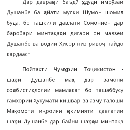
Дар давраҳои баъдӣ ҳудуди имрӯзаи
Душанбе ба ҳайати мулки Шумон шомил
буда, бо ташкили давлати Сомониён дар
баробари минтақаҳои дигари он мавзеи
Душанбе ва водии Ҳисор низ ривоҷ пайдо
кардааст.
Пойтахти Ҷумҳурии Тоҷикистон -
шаҳри Душанбе маҳз дар замони
соҳибистиқлолии мамлакат бо ташаббусу
ғамхории Ҳукумати кишвар ва азму талоши
Мақомоти иҷроияи ҳокимияти давлатии
шаҳри Душанбе дар байни шаҳрҳои минтақа