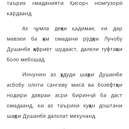
таърих «маданияти Ҳисор» номгузорӣ
кардаанд.
Аз ҷумла деҳаи қадимае, ки дар
мавзеи ба ҳам омадани рӯдҳои Лучобу
Душанбе ҳафриёт шудааст, далели гуфтаҳои
боло мебошад.
Инчунин аз ҳудуди шаҳри Душанбе
асбобу олоти сангиву мисӣ ва бозёфтҳои
нодири давраи асри биринҷӣ ба даст
омадаанд, ки аз таърихи куҳан доштани
шаҳри Душанбе далолат мекунанд.