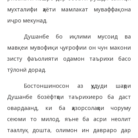
мухталифи ҳаёти мамлакат муваффақона
иҷро мекунад.
Душанбе бо иқлими мусоид ва
мавқеи мувофиқи ҷуғрофии он чун макони
зисту фаъолияти одамон таърихи басо
тӯлонӣ дорад.
Бостоншиносон аз ҳудуди шаҳри
Душанбе бозёфтҳои таърихиеро ба даст
овардаанд, ки ба ҳазорсолаҳои чоруму
сеюми то милод, яъне ба асри неолит
тааллуқ дошта, олимон ин давраро дар