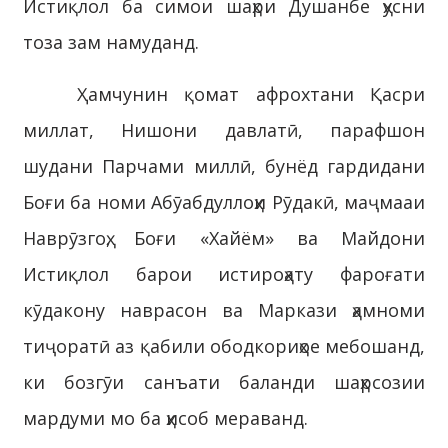
Истиқлол ба симои шаҳри Душанбе ҳусни
тоза зам намуданд.
Ҳамчунин қомат афрохтани Қасри
миллат, Нишони давлатӣ, парафшон
шудани Парчами миллӣ, бунёд гардидани
Боғи ба номи Абӯабдуллоҳи Рӯдакӣ, маҷмааи
Наврӯзгоҳ, Боғи «Хайём» ва Майдони
Истиқлол барои истироҳату фароғати
кӯдакону наврасон ва Маркази ҳамноми
тиҷоратӣ аз қабили ободкориҳое мебошанд,
ки бозгӯи санъати баланди шаҳрсозии
мардуми мо ба ҳисоб мераванд.