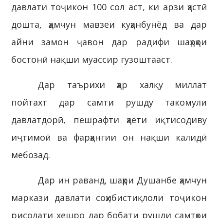
давлати тоҷикон 100 сол аст, ки арзи ҳастӣ
дошта, ҳамчун мавзеи куҳанбунёд ва дар
айни замон ҷавон дар радифи шаҳрҳои
бостонӣ нақши муассир гузоштааст.
Дар таърихи ҳар халқу миллат
пойтахт дар самти рушду такомули
давлатдорӣ, пешрафти ҳаёти иқтисодиву
иҷтимоӣ ва фарҳангии он нақши калидӣ
мебозад.
Дар ин раванд, шаҳри Душанбе ҳамчун
маркази давлати соҳибистиқлоли тоҷикон
рисолати хешро дар бобати рушди самтҳои