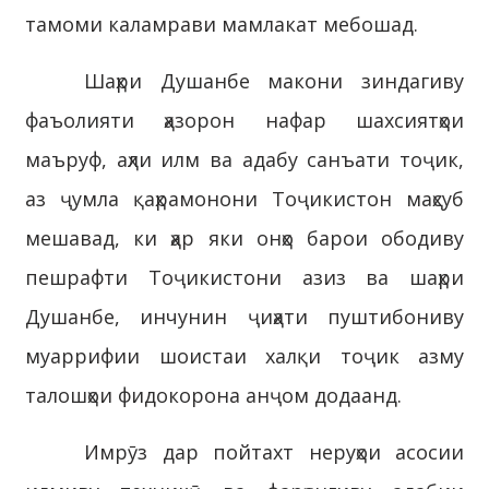
тамоми каламрави мамлакат мебошад.
Шаҳри Душанбе макони зиндагиву
фаъолияти ҳазорон нафар шахсиятҳои
маъруф, аҳли илм ва адабу санъати тоҷик,
аз ҷумла қаҳрамонони Тоҷикистон маҳсуб
мешавад, ки ҳар яки онҳо барои ободиву
пешрафти Тоҷикистони азиз ва шаҳри
Душанбе, инчунин ҷиҳати пуштибониву
муаррифии шоистаи халқи тоҷик азму
талошҳои фидокорона анҷом додаанд.
Имрӯз дар пойтахт неруҳои асосии