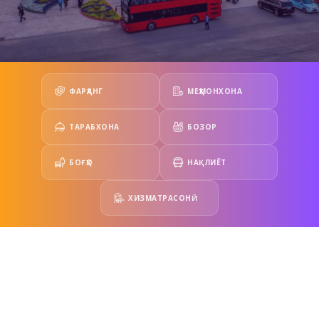
ФАРҲАНГ
МЕҲМОНХОНА
ТАРАБХОНА
БОЗОР
БОҒҲО
НАҚЛИЁТ
ХИЗМАТРАСОНӢ