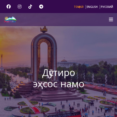
|
|
ТОҶИКӢ
ENGLISH
РУССКИЙ
Дӯстиро
эҳсос намо