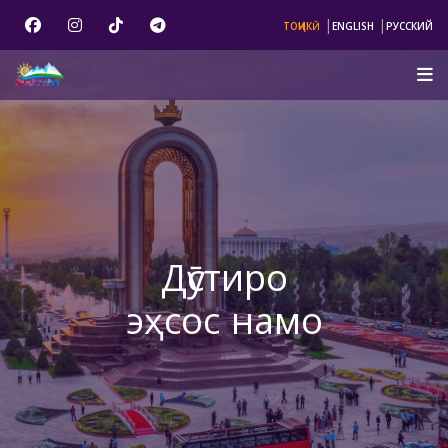
|
|
ТОҶИКӢ
ENGLISH
РУССКИЙ
Дӯстиро
эҳсос намо