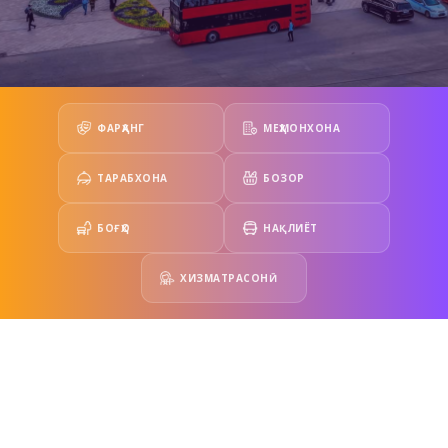
ФАРҲАНГ
МЕҲМОНХОНА
ТАРАБХОНА
БОЗОР
БОҒҲО
НАҚЛИЁТ
ХИЗМАТРАСОНӢ