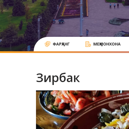
ФАРҲАНГ
МЕҲМОНХОНА
Зирбак