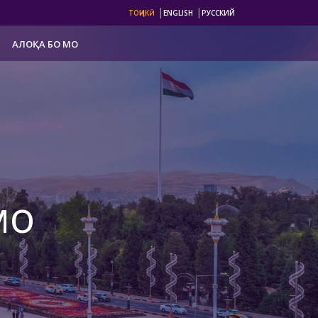
|
|
ТОҶИКӢ
ENGLISH
РУССКИЙ
АЛОҚА БО МО
мо