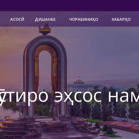
АСОСӢ
ДУШАНБЕ
ЧОРАБИНИҲО
ХАБАРҲО
ӯстиро эҳсос на