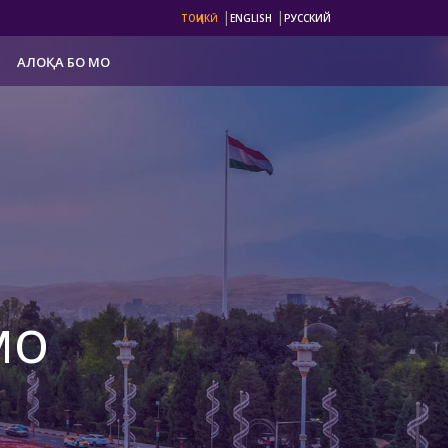
|
|
ТОҶИКӢ
ENGLISH
РУССКИЙ
АЛОҚА БО МО
мо