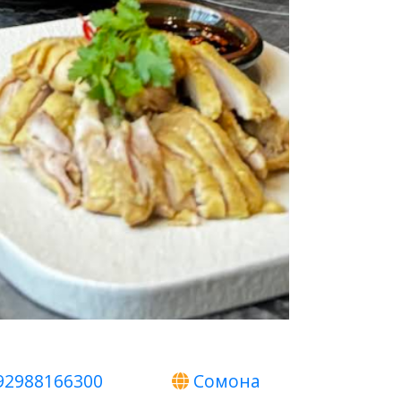
92988166300
Сомона