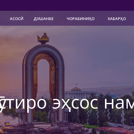
АСОСӢ
ДУШАНБЕ
ЧОРАБИНИҲО
ХАБАРҲО
ӯстиро эҳсос на