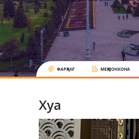
ФАРҲАНГ
МЕҲМОНХОНА
Хуа