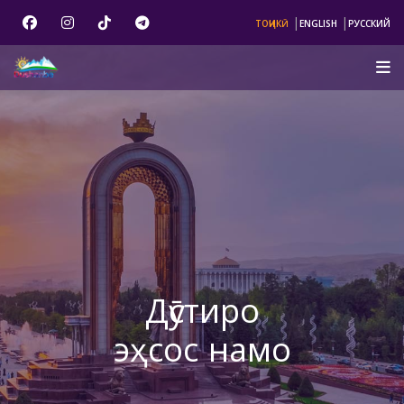
|
|
ТОҶИКӢ
ENGLISH
РУССКИЙ
Дӯстиро
эҳсос намо