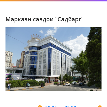
Маркази савдои "Садбарг"