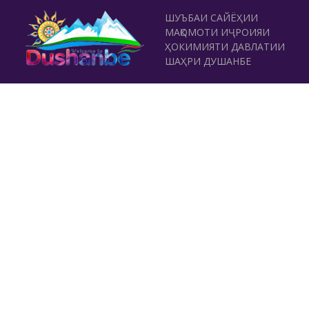
ШУЪБАИ САЙЁҲИИ
МАҚОМОТИ ИҶРОИЯИ
ҲОКИМИЯТИ ДАВЛАТИИ
ШАҲРИ ДУШАНБЕ
ТАМОС
Хиёбони Рӯдакӣ 42, Душанбе
(+992 37) 2231119
,
(+992 37) 231829
rushdi.sayohi@gmail.com
www.dushanbe-travel.tj