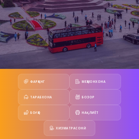
ФАРҲАНГ
МЕҲМОНХОНА
ТАРАБХОНА
БОЗОР
БОҒҲО
НАҚЛИЁТ
ХИЗМАТРАСОНӢ