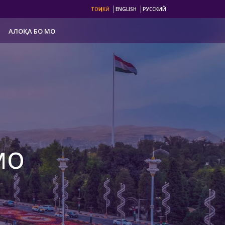
|
|
ТОҶИКӢ
ENGLISH
РУССКИЙ
АЛОҚА БО МО
мо