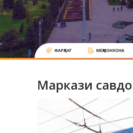
ФАРҲАНГ
МЕҲМОНХОНА
Маркази савдо