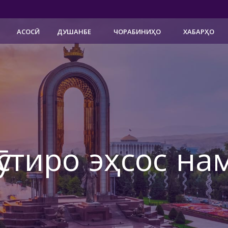
АСОСӢ
ДУШАНБЕ
ЧОРАБИНИҲО
ХАБАРҲО
ӯстиро эҳсос на