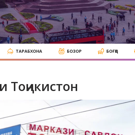
ТАРАБХОНА
БОЗОР
БОҒҲО
и Тоҷикистон